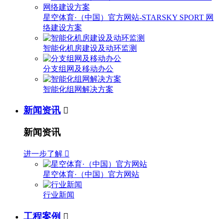
星空体育·（中国）官方网站-STARSKY SPORT 网
络建设方案
智能化机房建设及动环监测
分支组网及移动办公
智能化组网解决方案
新闻资讯

新闻资讯
进一步了解

星空体育·（中国）官方网站
行业新闻
工程案例
