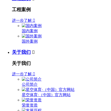
工程案例
进一步了解

国内案例
国外案例
关于我们

关于我们
进一步了解

公司简介
星空体育·（中国）官方网站
荣誉资质