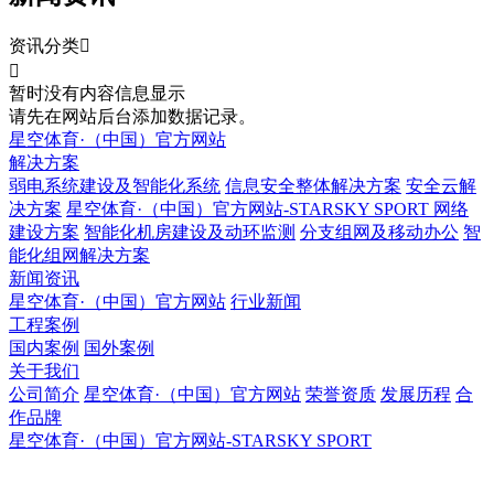
资讯分类


暂时没有内容信息显示
请先在网站后台添加数据记录。
星空体育·（中国）官方网站
解决方案
弱电系统建设及智能化系统
信息安全整体解决方案
安全云解
决方案
星空体育·（中国）官方网站-STARSKY SPORT 网络
建设方案
智能化机房建设及动环监测
分支组网及移动办公
智
能化组网解决方案
新闻资讯
星空体育·（中国）官方网站
行业新闻
工程案例
国内案例
国外案例
关于我们
公司简介
星空体育·（中国）官方网站
荣誉资质
发展历程
合
作品牌
星空体育·（中国）官方网站-STARSKY SPORT